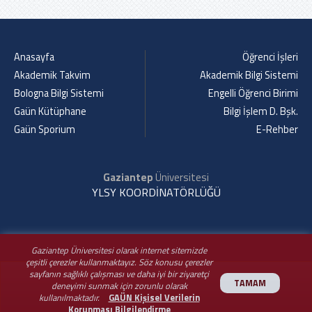
Anasayfa
Öğrenci İşleri
Akademik Takvim
Akademik Bilgi Sistemi
Bologna Bilgi Sistemi
Engelli Öğrenci Birimi
Gaün Kütüphane
Bilgi İşlem D. Bşk.
Gaün Sporium
E-Rehber
Gaziantep
Üniversitesi
YLSY KOORDİNATÖRLÜĞÜ
Gaziantep Üniversitesi olarak internet sitemizde
çeşitli çerezler kullanmaktayız. Söz konusu çerezler
sayfanın sağlıklı çalışması ve daha iyi bir ziyaretçi
TAMAM
deneyimi sunmak için zorunlu olarak
kullanılmaktadır.
GAÜN Kişisel Verilerin
Korunması Bilgilendirme